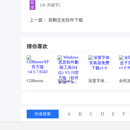
标
[db:关键字]
签
上一篇：
喜翻交友软件下载
猜你喜欢
CDBurnerXP官方版v4.5.7.6543
Windows恶意软件删除工具(64位) V5.19官方版（软件检测工具）
深度字体安装器免费下载v1.0
A
B
C
D
E
F
快速搜索