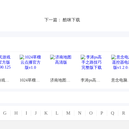
下一篇：
酷咪下载
全民游戏盒子官方版v1.0.990.125
1024草榴云点播官方版v1.0
济南地图高清版
李涛ps高手之路技巧完整版下载
意念电脑遥控器
G
H
I
J
K
L
M
N
O
P
Q
R