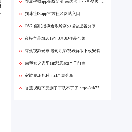
的
香蕉视频app在线高清 ios怎么下小草视频_免费看黄片儿的视频软件。
面
玩
猫咪社区app官方社区网站入口
。
OVA 催眠指導倉敷玲奈の場合里番分享
夜桜字幕组2019年3月3D作品合集
香蕉视频安卓 老司机影视破解版下载安装_向日葵成视频人app污片
lol琴女之家里fan邪恶acg本子前篇
家族崩坏各种mod合集分享
香蕉视频下完删了下载不了了 http://xrk77向日葵视频下载_含羞草视频无限看